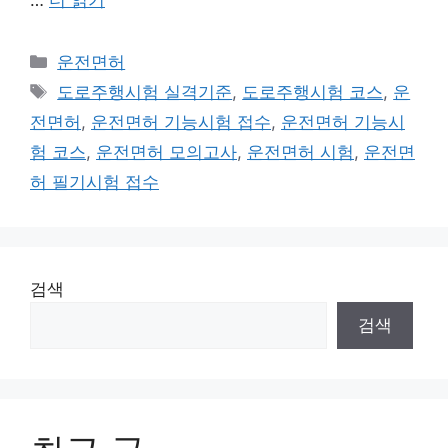
카
운전면허
테
태
도로주행시험 실격기준
,
도로주행시험 코스
,
운
고
그
전면허
,
운전면허 기능시험 접수
,
운전면허 기능시
리
험 코스
,
운전면허 모의고사
,
운전면허 시험
,
운전면
허 필기시험 접수
검색
검색