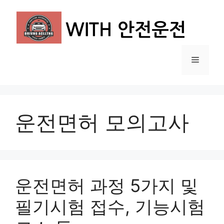
컨
텐
츠
로
건
메
너
뛰
뉴
기
운전면허 모의고사
운전면허 과정 5가지 및
필기시험 접수, 기능시험