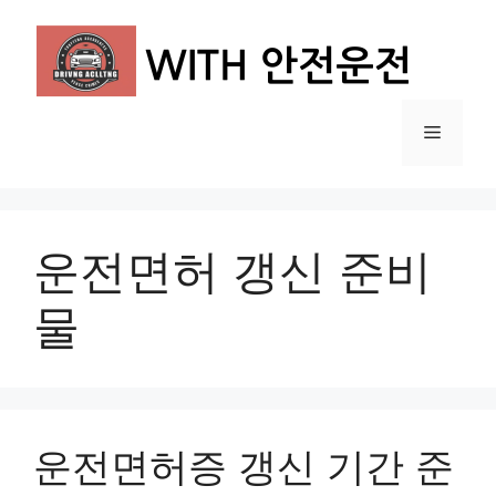
컨
텐
츠
로
건
메
너
뛰
뉴
기
운전면허 갱신 준비
물
운전면허증 갱신 기간 준