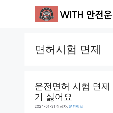
컨
텐
츠
로
건
너
뛰
면허시험 면제
기
운전면허 시험 면제 
기 싫어요
2024-01-31
작성자:
운전정보