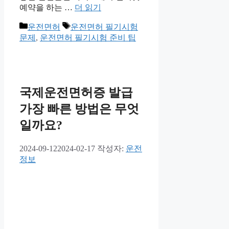
예약을 하는 …
더 읽기
카
태
운전면허
운전면허 필기시험
테
그
문제
,
운전면허 필기시험 준비 팁
고
리
국제운전면허증 발급
가장 빠른 방법은 무엇
일까요?
2024-09-12
2024-02-17
작성자:
운전
정보