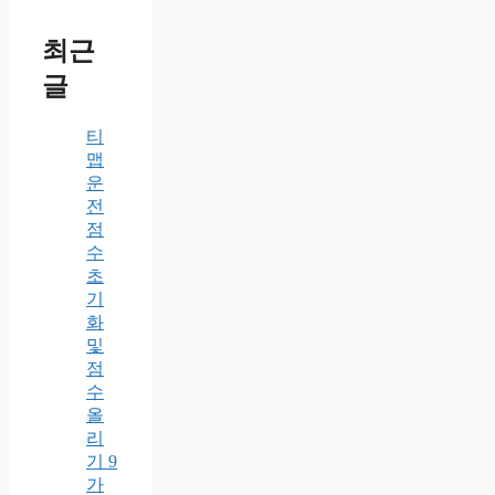
최근
글
티
맵
운
전
점
수
초
기
화
및
점
수
올
리
기 9
가