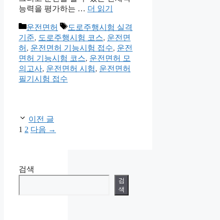
능력을 평가하는 …
더 읽기
카
태
운전면허
도로주행시험 실격
테
그
기준
,
도로주행시험 코스
,
운전면
고
허
,
운전면허 기능시험 접수
,
운전
리
면허 기능시험 코스
,
운전면허 모
의고사
,
운전면허 시험
,
운전면허
필기시험 접수
이전 글
페
페
1
2
다음
→
이
이
지
지
검색
검
색