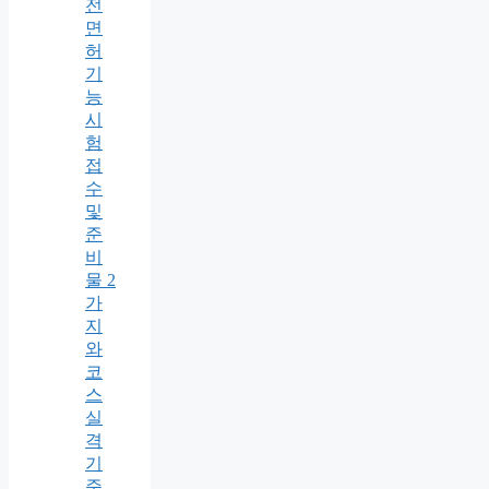
전
면
허
기
능
시
험
접
수
및
준
비
물 2
가
지
와
코
스
실
격
기
준