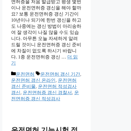
면허증을 처음 발급받고 평생 몇번
이나 운전면허증 갱신을 해야 할까
요? 보통 운전면허증 갱신 기간이
10년이나 되기에 한번 갱신을 하고
도 나중에는 갱신 방법이 아리송하
여 잘 생각이 나질 않을 수도 있습
니다. 아무튼 오늘 자세하게 알려
드릴 것이니 운전면허증 갱신 준비
에 차질이 없도록 하시기 바랍니
다. 1종 운전면허증 갱신 …
더 읽
기
카
태
운전면허
운전면허 갱신 기간
,
테
그
운전면허 갱신 온라인
,
운전면허
고
갱신 준비물
,
운전면허 적성검사
리
갱신
,
운전면허증 갱신 경찰서
,
운
전면허증 갱신 적성검사
운전면허 기능시험 접