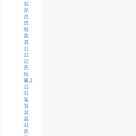
지
운
전
면
허
증
갱
신
기
간
준
비
물 3
가
지
및
적
성
검
사
운