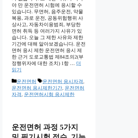
야 만 운전면허 시험에 응시할 수
있습니다. 무면허, 음주운전, 약물
복용, 과로 운전, 공동위험행위 사
상사고, 자동차이용범죄, 부당한
면허 취득 등 여러가지 사유가 있
습니다. 오늘 그 제한 사유와 제한
기간에 대해 알아보겠습니다. 운전
면허 응시 제한 운전면허 응시 제
한 근거 도로교통법 제84조의2(부
정행위자에 대한 조치) 1항 …
더
읽기
카
태
운전면허
운전면허 응시자격
,
테
그
운전면허 응시제한기간
,
운전면허
고
자격
,
운전면허시험 응시제한
리
운전면허 과정 5가지
및 필기시험 접수, 기능