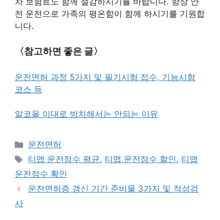
차 보험료도 함께 절감하시기를 바랍니다. 항상 안
전 운전으로 가족의 평온함이 함께 하시기를 기원합
니다.
〈참고하면 좋은 글〉
운전면허 과정 5가지 및 필기시험 접수, 기능시험
코스 등
알코올 이대로 방치해서는 안되는 이유
카
운전면허
테
태
티맵 운전점수 평균
,
티맵 운전점수 할인
,
티맵
고
그
운전점수 확인
리
운전면허증 갱신 기간 준비물 3가지 및 적성검
사