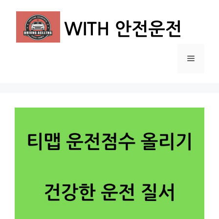
컨
텐
츠
로
건
메
너
뛰
뉴
기